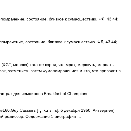
помрачение, состояние, близкое к сумасшествию. ФЛ, 43 44;
омрачение, состояние, близкое к сумасшествию. ФЛ, 43 44;
&GT; морока) того же корня, что мрак, меркнуть, мерцать.
ак, затмение», затем «умопомрачение» и «то, что приводит в
втрак для чемпионов Breakfast of Champions …
160;Guy Cassiers [ˈɣi kɑˈsiːrs]; 6 декабря 1960, Антверпен)
ый режиссёр. Содержание 1 Биография …