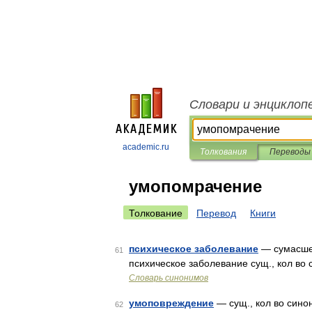
Словари и энциклоп
academic.ru
Толкования
Переводы
умопомрачение
Толкование
Перевод
Книги
психическое заболевание
— сумасшес
61
психическое заболевание сущ., кол во 
Словарь синонимов
умоповреждение
— сущ., кол во синон
62