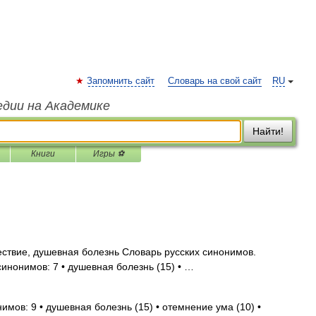
Запомнить сайт
Словарь на свой сайт
RU
едии на Академике
Найти!
Книги
Игры ⚽
твие, душевная болезнь Словарь русских синонимов.
синонимов: 7 • душевная болезнь (15) • …
имов: 9 • душевная болезнь (15) • отемнение ума (10) •