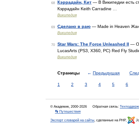
Кэррадайн, Кит
— В Википедии есть ст
68
Кэррадайн Keith Carradine …
Википедия
Сделано в раю
— Made in Heaven Жа
69
Википедия
Star Wars: The Force Unleashed II
— Об
70
LucasArts (PS3, X360, PC) Red Fly Studi
Википедия
Страницы
←
Предыдущая
Сле
1
2
3
4
5
6
© Академик, 2000-2026
Обратная связь:
Техподдерж
👣 Путешествия
Экспорт словарей на сайты
, сделанные на PHP,
Jo